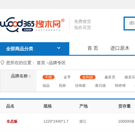
免费搜货
进
低价买货
首 页
进口原木
全部商品分类
您所在的位置：
首页
>
品牌专区
品牌名称：
不限
金亨
金利源
鑫富贵
健居
福晶
苑林
佳饰家
康贝德
韩师傅
品名
规格
产地
货存量
生态板
1220*2440*1.7
浙江
100000张