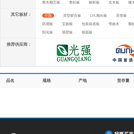
整木顺芯板
奥松板
橱柜板
实木板
橡
其它板材：
不限
异型胶合板
LVL顺向板
异形板
防潮板
宝丽板
包装箱底板
弯曲木
颗
阳光板
墙壁板
镜面板
推荐供应商：
品名
规格
产地
货存量