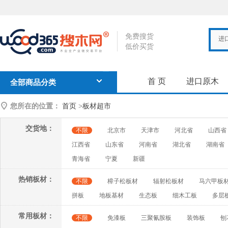
免费搜货
进
低价买货
首 页
进口原木
全部商品分类
您所在的位置：
首页
>
板材超市
交货地：
不限
北京市
天津市
河北省
山西省
江西省
山东省
河南省
湖北省
湖南省
青海省
宁夏
新疆
热销板材：
不限
樟子松板材
辐射松板材
马六甲板
拼板
地板基材
生态板
细木工板
多层
常用板材：
不限
免漆板
三聚氰胺板
装饰板
刨