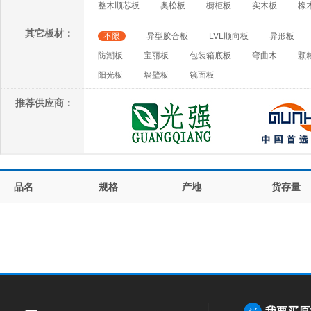
整木顺芯板
奥松板
橱柜板
实木板
橡
其它板材：
不限
异型胶合板
LVL顺向板
异形板
防潮板
宝丽板
包装箱底板
弯曲木
颗
阳光板
墙壁板
镜面板
推荐供应商：
品名
规格
产地
货存量