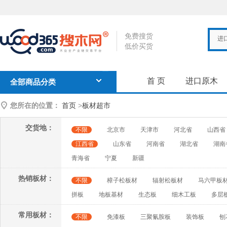
免费搜货
进
低价买货
首 页
进口原木
全部商品分类
您所在的位置：
首页
>
板材超市
交货地：
不限
北京市
天津市
河北省
山西省
江西省
山东省
河南省
湖北省
湖南
青海省
宁夏
新疆
热销板材：
不限
樟子松板材
辐射松板材
马六甲板
拼板
地板基材
生态板
细木工板
多层
常用板材：
不限
免漆板
三聚氰胺板
装饰板
刨