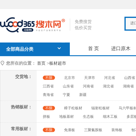
免费搜货
进
低价买货
首 页
进口原木
全部商品分类
您所在的位置：
首页
>
板材超市
交货地：
不限
北京市
天津市
河北省
山西省
江西省
山东省
河南省
湖北省
湖南省
青海省
宁夏
新疆
热销板材：
不限
樟子松板材
辐射松板材
马六甲板
拼板
地板基材
生态板
细木工板
多层
常用板材：
不限
免漆板
三聚氰胺板
装饰板
刨