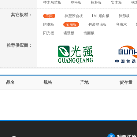
整木顺芯板
奥松板
橱柜板
实木板
橡
其它板材：
不限
异型胶合板
LVL顺向板
异形板
防潮板
宝丽板
包装箱底板
弯曲木
阳光板
墙壁板
镜面板
推荐供应商：
品名
规格
产地
货存量