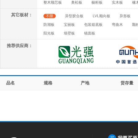
整木顺芯板
奥松板
橱柜板
实木板
橡
其它板材：
不限
异型胶合板
LVL顺向板
异形板
防潮板
宝丽板
包装箱底板
弯曲木
颗
阳光板
墙壁板
镜面板
推荐供应商：
品名
规格
产地
货存量