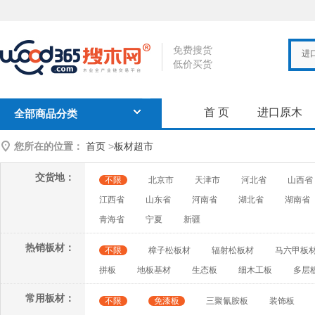
免费搜货
进
低价买货
首 页
进口原木
全部商品分类
您所在的位置：
首页
>
板材超市
交货地：
不限
北京市
天津市
河北省
山西省
江西省
山东省
河南省
湖北省
湖南省
青海省
宁夏
新疆
热销板材：
不限
樟子松板材
辐射松板材
马六甲板
拼板
地板基材
生态板
细木工板
多层
常用板材：
不限
免漆板
三聚氰胺板
装饰板